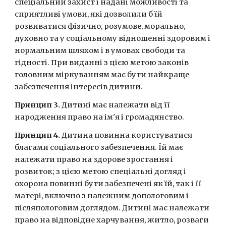
спеціальний захист і надані можливості та 
сприятливі умови, які дозволили б їй 
розвиватися фізично, розумове, морально, 
духовно та у соціальному відношенні здоровим і 
нормальним шляхом і в умовах свободи та 
гідності. При виданні з цією метою законів 
головним міркуванням має бути найкраще 
забезпечення інтересів дитини.
Принцип 3.
 Дитині має належати від її 
народження право на ім'я і громадянство.
Принцип 4.
 Дитина повинна користуватися 
благами соціального забезпечення. Їй має 
належати право на здорове зростання і 
розвиток; з цією метою спеціальні догляд і 
охорона повинні бути забезпечені як їй, так і її 
матері, включно з належним допологовим і 
післяпологовим доглядом. Дитині має належати 
право на відповідне харчування, житло, розваги 