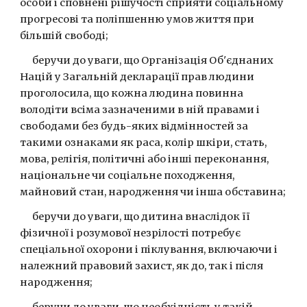
особи і сповнені рішучості сприяти соціальному 
прогресові та поліпшенню умов життя при 
більшій свободі;
      беручи до уваги, що Організація Об'єднаних 
Націй у Загальній декларації прав людини 
проголосила, що кожна людина повинна 
володіти всіма зазначеними в ній правами і 
свободами без будь-яких відмінностей за 
такими ознаками як раса, колір шкіри, стать, 
мова, релігія, політичні або інші переконання, 
національне чи соціальне походження, 
майновий стан, народження чи інша обставина;
      беручи до уваги, що дитина внаслідок її 
фізичної і розумової незрілості потребує 
спеціальної охорони і піклування, включаючи і 
належний правовий захист, як до, так і після 
народження;