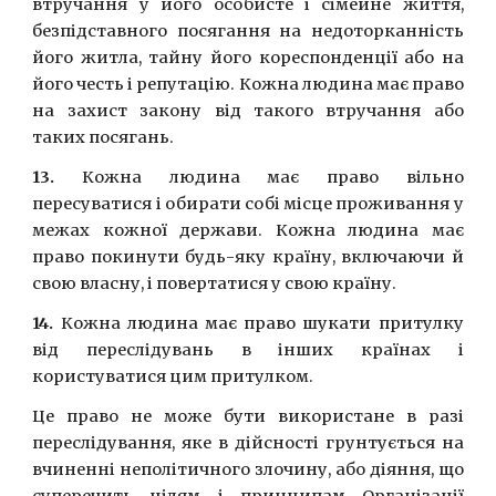
втручання у його особисте i сiмейне життя,
безпiдставного посягання на недоторканнiсть
його житла, тайну його кореспонденцiї або на
його честь i репутацiю. Кожна людина має право
на захист закону вiд такого втручання або
таких посягань.
13.
Кожна людина має право вiльно
пересуватися i обирати собi мiсце проживання у
межах кожної держави. Кожна людина має
право покинути будь-яку країну, включаючи й
свою власну, i повертатися у свою країну.
14.
Кожна людина має право шукати притулку
від переслiдувань в iнших країнах i
користуватися цим притулком.
Це право не може бути використане в разi
переслiдування, яке в дійсності грунтується на
вчиненнi неполiтичного злочину, або дiяння, що