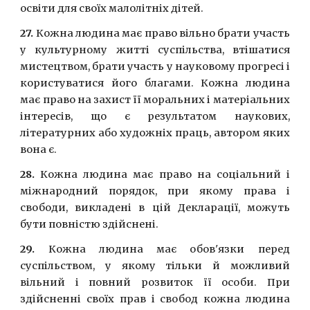
освiти для своїх малолiтнiх дiтей.
27.
Кожна людина має право вiльно брати участь
у культурному житті суспiльства, втiшатися
мистецтвом, брати участь у науковому прогресi i
користуватися його благами. Кожна людина
має право на захист її моральних i матеріальних
iнтересiв, що є результатом наукових,
лiтературних або художнiх праць, автором яких
вона є.
28.
Кожна людина має право на соцiальний i
мiжнародний порядок, при якому права i
свободи, викладенi в цiй Декларацiї, можуть
бути повністю здiйсненi.
29.
Кожна людина має обов'язки перед
суспiльством, у якому тiльки й можливий
вiльний i повний розвиток її особи. При
здiйсненнi своїх прав i свобод кожна людина