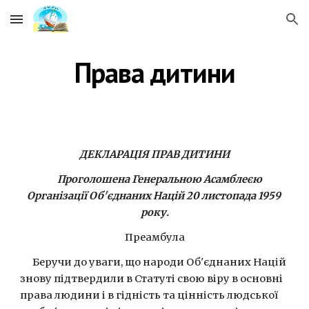
Skip to main content
Skip to navigation
Права дитини
ДЕКЛАРАЦІЯ ПРАВ ДИТИНИ
   Проголошена Генеральною Асамблеєю 
Організації Об'єднаних Націй 20 листопада 1959 
року.
Преамбула
      Беручи до уваги, що народи Об'єднаних Націй 
знову підтвердили в Статуті свою віру в основні 
права людини і в гідність та цінність людської 