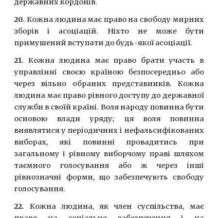
державних кордонiв.
20.
Кожна людина має право на свободу мирних
зборiв i асоцiацiй. Нiхто не може бути
примушений вступати до будь-якої асоцiацiї.
21.
Кожна людина має право брати участь в
управлiннi своєю країною безпосередньо або
через вiльно обраних представникiв. Кожна
людина має право рiвного доступу до державної
служби в своїй країнi. Воля народу повинна бути
основою влади уряду; ця воля повинна
виявлятися у перiодичних i нефальсифiкованих
виборах, якi повиннi провадитись при
загальному i рiвному виборчому правi шляхом
таємного голосування або ж через інші
рiвнозначнi форми, що забезпечують свободу
голосування.
22.
Кожна людина, як член суспiльства, має