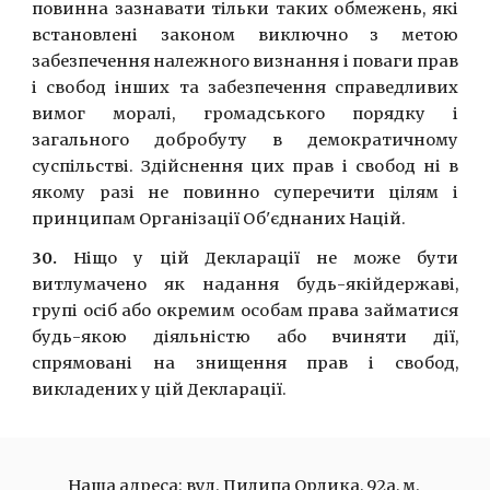
повинна зазнавати тiльки таких обмежень, якi
встановленi законом виключно з метою
забезпечення належного визнання i поваги прав
i свобод iнших та забезпечення справедливих
вимог моралi, громадського порядку i
загального добробуту в демократичному
суспiльствi. Здiйснення цих прав i свобод нi в
якому разi не повинно суперечити цiлям i
принципам Органiзацiї Об'єднаних Нацiй.
30.
Нiщо у цiй Декларацiї не може бути
витлумачено як надання будь-якiйдержавi,
групi осiб або окремим особам права займатися
будь-якою дiяльнiстю або вчиняти дiї,
спрямованi на знищення прав i свобод,
викладених у цiй Декларацiї.
Наша адреса: вул. Пилипа Орлика, 92а, м. 