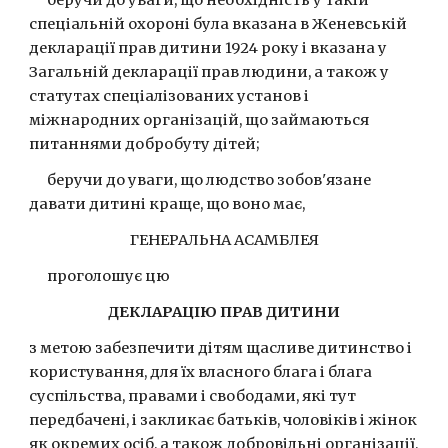
      беручи до уваги, що необхідність у такій 
спеціальній охороні була вказана в Женевській 
декларації прав дитини 1924 року і вказана у 
Загальній декларації прав людини, а також у 
статутах спеціалізованих установ і 
міжнародних організацій, що займаються 
питаннями добробуту дітей;
      беручи до уваги, що людство зобов'язане 
давати дитині краще, що воно має,
ГЕНЕРАЛЬНА АСАМБЛЕЯ
      проголошує цю
ДЕКЛАРАЦІЮ ПРАВ ДИТИНИ
з метою забезпечити дітям щасливе дитинство і 
користування, для їх власного блага і блага 
суспільства, правами і свободами, які тут 
передбачені, і закликає батьків, чоловіків і жінок 
як окремих осіб, а також добровільні організації, 