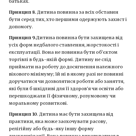
батьках.
Принцип 8.
 Дитина повинна за всіх обставин 
бути серед тих, хто першими одержують захист і 
допомогу.
Принцип 9.
Дитина повинна бути захищена від 
усіх форм недбалого ставлення, жорстокості і 
експлуатації. Вона не повинна бути об'єктом 
торгівлі в будь-якій формі. Дитину не слід 
приймати на роботу до досягнення належного 
вікового мінімуму; їй ні в якому разі не повинні 
доручатися чи дозволятися роботи або заняття, 
які були б шкідливі для її здоров'я чи освіти або 
перешкоджали її фізичному, розумовому чи 
моральному розвиткові.
Принцип 10
. Дитина має бути захищена від 
практики, яка може заохочувати расову, 
релігійну або будь-яку іншу форму 