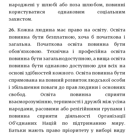
народженi у шлюбi або поза шлюбом, повиннi
користуватися однаковим соцiальним
захистом.
26.
Кожна людина має право на освiту. Освiта
повинна бути безплатною, хоча б початкова i
загальна. Початкова освiта повинна бути
обов'язковою. Технiчна i професiйна освiта
повинна бути загальнодоступною, а вища освiта
повинна бути однаково доступною для всiх на
основi здiбностей кожного. Освiта повинна бути
спрямована на повний розвиток людської особи
i збiльшення поваги до прав людини i основних
свобод. Освiта повинна сприяти
взаєморозумiнню, терпимостi i дружбi мiж усiма
народами, расовими або релiгiйними групами i
повинна сприяти діяльності Органiзацiї
Об'єднаних Нацiй по пiдтриманню миру.
Батьки мають право прiоритету у виборi виду