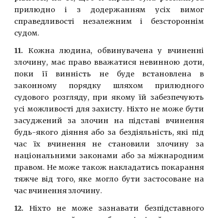
прилюдно i з додержанням усiх вимог
справедливостi незалежним i безстороннiм
судом.
11.
Кожна людина, обвинувачена у вчиненнi
злочину, має право вважатися невинною доти,
поки її виннiсть не буде встановлена в
законному порядку шляхом прилюдного
судового розгляду, при якому їй забезпечують
усi можливостi для захисту. Нiхто не може бути
засуджений за злочин на пiдставi вчинення
будь-якого дiяння або за бездiяльнiсть, якi пiд
час їх вчинення не становили злочину за
національними законами або за мiжнародним
правом. Не може також накладатись покарання
тяжче вiд того, яке могло бути застосоване на
час вчинення злочину.
12.
Нiхто не може зазнавати безпiдставного