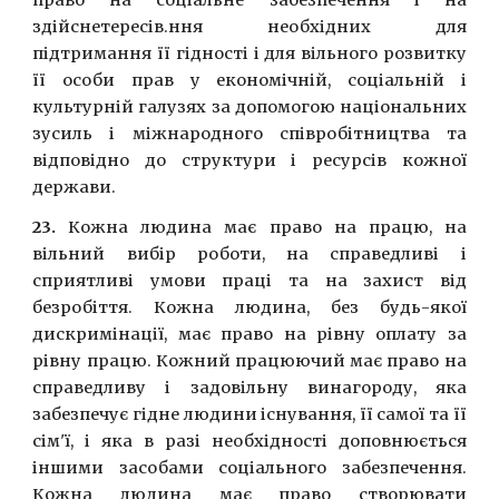
право на соцiальне забезпечення i на
здійснетересiв.ння необхiдних для
пiдтримання її гiдностi i для вiльного розвитку
її особи прав у економiчнiй, соцiальнiй i
культурнiй галузях за допомогою нацiональних
зусиль i мiжнародного спiвробiтництва та
вiдповiдно до структури i ресурсiв кожної
держави.
23.
Кожна людина має право на працю, на
вільний вибiр роботи, на справедливi i
сприятливi умови працi та на захист від
безробiття. Кожна людина, без будь-якої
дискримiнацiї, має право на рiвну оплату за
рiвну працю. Кожний працюючий має право на
справедливу i задовiльну винагороду, яка
забезпечує гiдне людини iснування, її самої та її
сiм'ї, i яка в разi необхiдностi доповнюється
iншими засобами соцiального забезпечення.
Кожна людина має право створювати