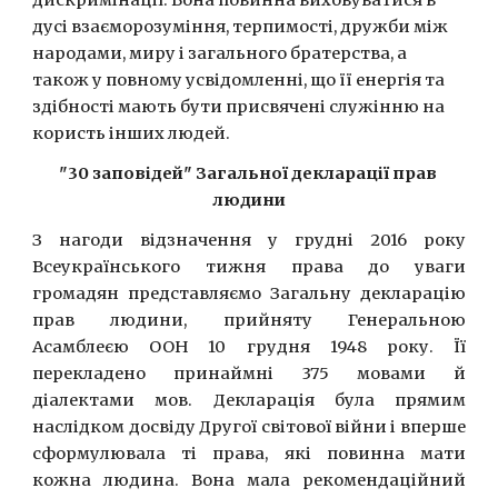
дискримінації. Вона повинна виховуватися в 
дусі взаєморозуміння, терпимості, дружби між 
народами, миру і загального братерства, а 
також у повному усвідомленні, що її енергія та 
здібності мають бути присвячені служінню на 
користь інших людей.
"30 заповідей" Загальної декларації прав 
людини
З нагоди відзначення у грудні 2016 року
Всеукраїнського тижня права до уваги
громадян представляємо Загальну декларацію
прав людини, прийняту Генеральною
Асамблеєю ООН 10 грудня 1948 року. Її
перекладено принаймні 375 мовами й
діалектами мов. Декларація була прямим
наслідком досвіду Другої світової війни і вперше
сформулювала ті права, які повинна мати
кожна людина. Вона мала рекомендаційний