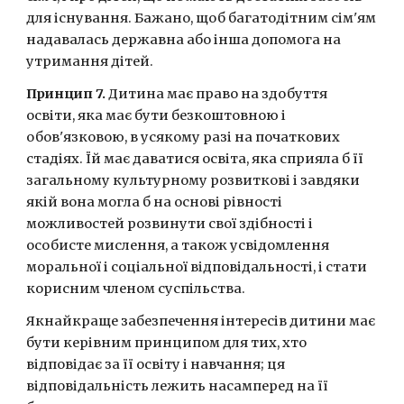
для існування. Бажано, щоб багатодітним сім'ям 
надавалась державна або інша допомога на 
утримання дітей.
Принцип 7.
 Дитина має право на здобуття 
освіти, яка має бути безкоштовною і 
обов'язковою, в усякому разі на початкових 
стадіях. Їй має даватися освіта, яка сприяла б її 
загальному культурному розвиткові і завдяки 
якій вона могла б на основі рівності 
можливостей розвинути свої здібності і 
особисте мислення, а також усвідомлення 
моральної і соціальної відповідальності, і стати 
корисним членом суспільства. 
Якнайкраще забезпечення інтересів дитини має 
бути керівним принципом для тих, хто 
відповідає за її освіту і навчання; ця 
відповідальність лежить насамперед на її 