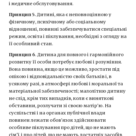
і медичне обслуговування.
Принцип 5.
 Дитині, яка є неповноцінною у 
фізичному, психічному або соціальному 
відношенні, повинні забезпечуватися спеціальні 
режим, освіта і піклування, необхідні з огляду на 
її особливий стан.
Принцип 6
. Дитина для повного і гармонійного 
розвитку її особи потребує любові і розуміння. 
Вона повинна, якщо це можливо, зростати під 
опікою і відповідальністю своїх батьків і, в 
усякому разі, в атмосфері любові і моральної та 
матеріальної забезпеченості; малолітню дитину 
не слід, крім тих випадків, коли є виняткові 
обставини, розлучати зі своєю матір'ю. На 
суспільстві і на органах публічної влади 
повинен лежати обов'язок здійснювати 
особливе піклування про дітей, що не мають 
сім'ї, і про дітей, що не мають достатніх засобів 