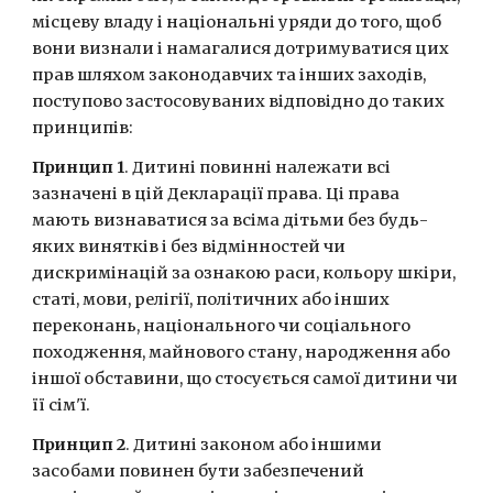
місцеву владу і національні уряди до того, щоб 
вони визнали і намагалися дотримуватися цих 
прав шляхом законодавчих та інших заходів, 
поступово застосовуваних відповідно до таких 
принципів:
Принцип 1
. Дитині повинні належати всі 
зазначені в цій Декларації права. Ці права 
мають визнаватися за всіма дітьми без будь-
яких винятків і без відмінностей чи 
дискримінацій за ознакою раси, кольору шкіри, 
статі, мови, релігії, політичних або інших 
переконань, національного чи соціального 
походження, майнового стану, народження або 
іншої обставини, що стосується самої дитини чи 
її сім'ї.
Принцип 2
. Дитині законом або іншими 
засобами повинен бути забезпечений 