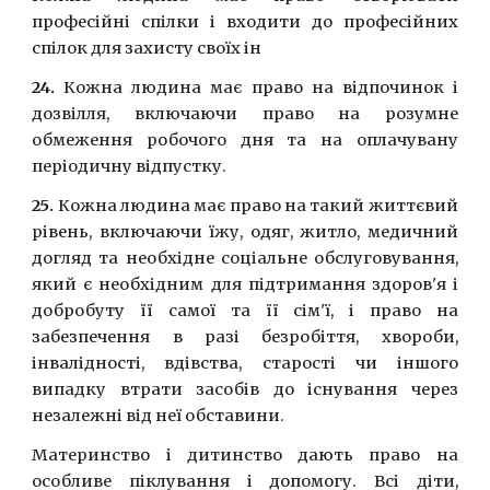
професiйнi спiлки i входити до професiйних
спiлок для захисту своїх iн
24.
Кожна людина має право на вiдпочинок i
дозвiлля, включаючи право на розумне
обмеження робочого дня та на оплачувану
перiодичну вiдпустку.
25.
Кожна людина має право на такий життєвий
рiвень, включаючи їжу, одяг, житло, медичний
догляд та необхiдне соцiальне обслуговування,
який є необхiдним для пiдтримання здоров'я i
добробуту її самої та її сiм'ї, i право на
забезпечення в разi безробiття, хвороби,
iнвалiдностi, вдiвства, старостi чи iншого
випадку втрати засобiв до iснування через
незалежнi вiд неї обставини.
Материнство i дитинство дають право на
особливе пiклування i допомогу. Всi дiти,