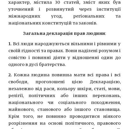
характер, містила 30 статей, зміст яких був
уточнений і розвинутий через інституції
міжнародних угод, регіональних та
національних конституцій та законів.
Загальна декларація прав людини
:
1.
Всi люди народжуються вiльними i рiвними у
своїй гiдностi та правах. Вони надiленi розумом i
совiстю i повиннi дiяти у вiдношеннi один до
одного в дусi братерства.
2.
Кожна людина повинна мати всі права і всі
свободи, проголошені цією Декларацією,
незалежно від раси, кольору шкіри, статі, мови,
релігії, політичних або інших переконань,
національного чи соціального походження,
майнового, станового або іншого становища.
Крім того, не повинно проводитися ніякого
розрізнення на основі політичного, правового