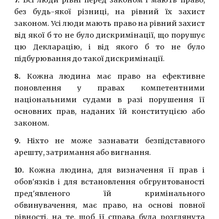
7.
Всi люди рiвнi перед законом i мають право,
без будь-якої рiзницi, на рiвний їх захист
законом. Усi люди мають право на рiвний захист
вiд якої б то не було дискримiнацiї, що порушує
цю Декларацiю, i вiд якого б то не було
пiдбурювання до такої дискримiнацiї.
8.
Кожна людина має право на ефективне
поновлення у правах компетентними
нацiональними судами в разi порушення її
основних прав, наданих їй конституцiєю або
законом.
9.
Нiхто не може зазнавати безпiдставного
арешту, затримання або вигнання.
10.
Кожна людина, для визначення її прав i
обов'язкiв i для встановлення обгрунтованостi
пред'явленого їй кримiнального
обвинувачення, має право, на основi повної
рiвностi, на те, щоб її справа була розглянута