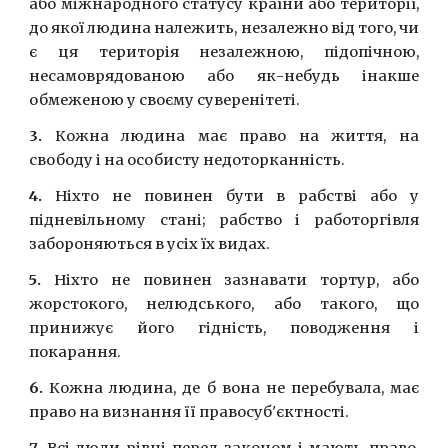
або міжнародного статусу країни або території,
до якої людина належить, незалежно від того, чи
є ця територія незалежною, підопічною,
несамоврядованою або як-небудь інакше
обмеженою у своєму суверенітеті.
3.
Кожна людина має право на життя, на
свободу i на особисту недоторканнiсть.
4.
Нiхто не повинен бути в рабствi або у
пiдневiльному станi; рабство i работоргiвля
забороняються в усiх їх видах.
5.
Нiхто не повинен зазнавати тортур, або
жорстокого, нелюдського, або такого, що
принижує його гiднiсть, поводження i
покарання.
6.
Кожна людина, де б вона не перебувала, має
право на визнання її правосуб'єктностi.