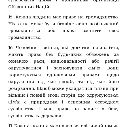
суперечить цiлям i принципам Органiзацiї
Об'єднаних Нацiй.
15.
Кожна людина має право на громадянство.
Нiхто не може бути безпiдставно позбавлений
громадянства або права змiнити своє
громадянство.
16
Чоловiки i жiнки, якi досягли повнолiття,
мають право без будь-яких обмежень за
ознакою раси, нацiональностi або релiгiї
одружуватися i засновувати сiм'ю. Вони
користуються однаковими правами щодо
одруження пiд час шлюбу та пiд час його
розiрвання. Шлюб може укладатися тiльки при
вiльнiй i повнiй згодi сторiн, що одружуються.
Сiм'я є природним i основним осередком
суспiльства i має право на захист з боку
суспiльства та держави.
17.
Кожна людина має право володiти майном як