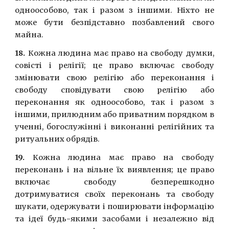
одноособово, так i разом з iншими. Нiхто не
може бути безпiдставно позбавлений свого
майна.
18.
Кожна людина має право на свободу думки,
совiстi i релiгiї; це право включає свободу
змiнювати свою релiгiю або переконання i
свободу сповiдувати свою релiгiю або
переконання як одноособово, так i разом з
iншими, прилюдним або приватним порядком в
ученнi, богослужiннi i виконаннi релiгiйних та
ритуальних обрядiв.
19.
Кожна людина має право на свободу
переконань i на вiльне їх виявлення; це право
включає свободу безперешкодно
дотримуватися своїх переконань та свободу
шукати, одержувати i поширювати iнформацiю
та iдеї будь-якими засобами i незалежно вiд