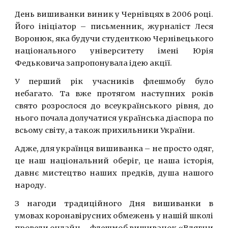
День вишиванки виник у Чернівцях в 2006 році.
Його ініціатор – письменник, журналіст Леся
Воронюк, яка будучи студенткою Чернівецького
національного університету імені Юрія
Федьковича запропонувала ідею акції.
У перший рік учасників флешмобу було
небагато. Та вже протягом наступних років
свято розрослося до всеукраїнського рівня, до
нього почала долучатися українська діаспора по
всьому світу, а також прихильники України.
Адже, для українця вишиванка – не просто одяг,
це наш національний оберіг, це наша історія,
давнє мистецтво наших предків, душа нашого
народу.
З нагоди традиційного Дня вишиванки в
умовах коронавірусних обмежень у нашій школі