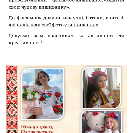
провели онлайн – флешмоб вишиванок «Вдягни
свою чудову вишиванку».
До флешмобу долучились учні, батьки, вчителі,
які надіслали свої фото у вишиванках.
Дякуємо всім учасникам за активність та
креативність!