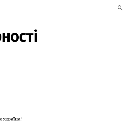
ion
ності 
 Україна!