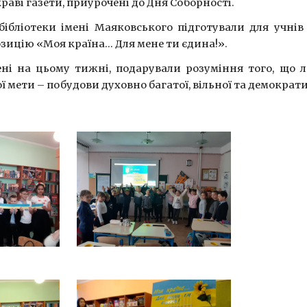
аві газети, приурочені до Дня Соборності.
бібліотеки імені Маяковського підготували для учнів 
зицію «Моя країна… Для мене ти єдина!».
ені на цьому тижні, подарували розуміння того, що 
ї мети – побудови духовно багатої, вільної та демократ