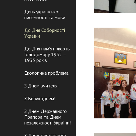
День української
писемності та мови
До Дня Соборності
України
До Дня пам’яті жертв
Голодомору 1932 –
1933 років
Екологічна проблема
З Днем вчителя!
З Великоднем!
З Днем Державного
Прапора та Днем
незалежності України!
З Днем державного