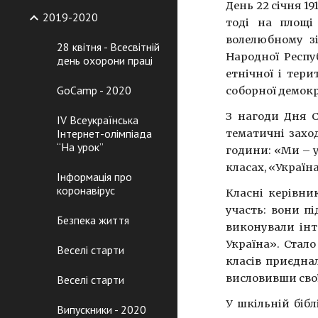
День 22 січня 1
2019-2020
тоді на площі
волелюбному зі
28 квітня - Всесвітній
Народної Респу
день охорони праці
етнічної і тери
GoCamp - 2020
соборної демокр
З нагоди Дня С
IV Всеукраїнська
Інтернет-олімпіада
тематичні заход
“На урок”
години: «Ми – у
класах, «Україна
Інформація про
коронавірус
Класні керівни
участь: вони п
Безпека життя
виконували інт
Україна». Стал
Веселі старти
класів приєднал
висловивши свої
Веселі старти
У шкільній біб
Випускники - 2020