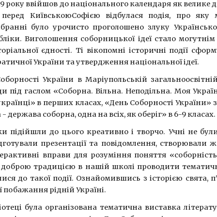
919 року ввійшов до національного календаря як велике 
 перед КиївськоюСофією відбулася подія, про яку м
бранні було урочисто проголошено злуку Української
бліки. Виголошення соборницької ідеї стало могутнім 
торіальної єдності. Ті вікопомні історичні події сф
атичної України та утвердження національної ідеї.
оборності України в Маріупольській загальноосвітній
и під гаслом «Соборна. Вільна. Неподільна. Моя Укра
країнці» в перших класах, «День Соборності України» 
 - держава соборна, одна на всіх, як оберіг» в 6-9 класах.
ки підійшли до цього креативно і творчо. Учні не бул
ідготували презентації та повідомлення, створювали 
ерактивні вправи для розуміння поняття «соборність
о доброю традицією в нашій школі проводити тематичн
ися до такої події. Ознайомившись з історією свята, 
 побажання рідній Україні.
ліотеці була організована тематична виставка літерат