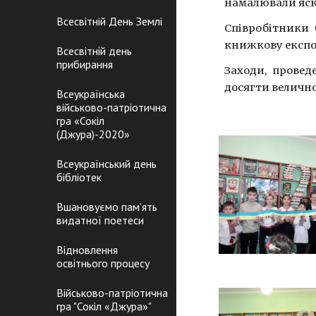
намалювали яскр
Всесвітній День Землі
Співробітники 
книжкову експо
Всесвітній день
прибирання
Заходи, провед
досягти велично
Всеукраїнська
військово-патріотична
гра «Сокіл
(Джура)-2020»
Всеукраїнський день
бібліотек
Вшановуємо пам’ять
видатної поетеси
Відновлення
освітнього процесу
Військово-патріотична
гра "Сокіл «Джура»"