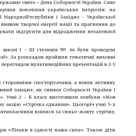
державне свято – День Соборності України. Саме
ріяли покоління українських патріотів: на
 НародноїРеспубліки і Західно - Української
виявом творчої енергії нації та прагнення до
ормували підґрунтя для відродження незалежної
 школі I – III ступенів № 64 були проведені
їна!». За розкладом пройшли тематичні виховні
з переглядом мультимедійних презентацій в 2-5
и сторонніми спостерігачами, а взяли активну
живий ланцюг, як символ Соборності України і
». Учні 2 – Б класу виготовили лепбуки «Моя
у акцію «Стрічка єднання». Цьогоріч учні 5-х
п’ятикласники взялися за синьо-жовту стрічку,
ури «Тільки в єдності наша сила». Також діти