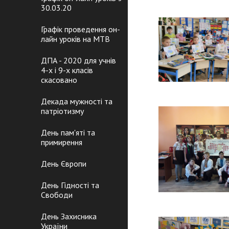
30.03.20
Графік проведення он-
лайн уроків на МТВ
ДПА - 2020 для учнів
4-х і 9-х класів
скасовано
Декада мужності та
патріотизму
День пам'яті та
примирення
День Європи
День Гідності та
Свободи
День Захисника
України