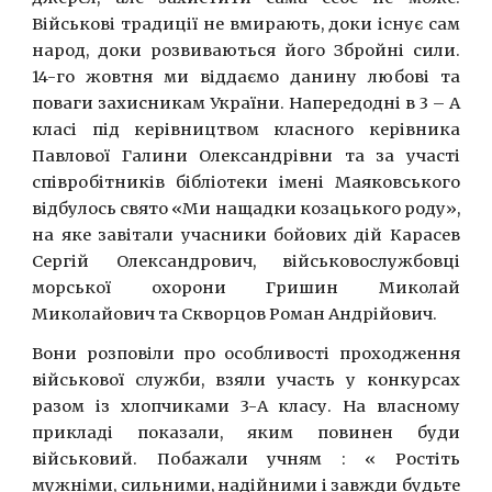
Військові традиції не вмирають, доки існує сам
народ, доки розвиваються його Збройні сили.
14-го жовтня ми віддаємо данину любові та
поваги захисникам України. Напередодні в 3 – А
класі під керівництвом класного керівника
Павлової Галини Олександрівни та за участі
співробітників бібліотеки імені Маяковського
відбулось свято «Ми нащадки козацького роду»,
на яке завітали учасники бойових дій Карасев
Сергій Олександрович, військовослужбовці
морської охорони Гришин Миколай
Миколайович та Скворцов Роман Андрійович.
Вони розповіли про особливості проходження
військової служби, взяли участь у конкурсах
разом із хлопчиками 3-А класу. На власному
прикладі показали, яким повинен буди
військовий. Побажали учням : « Ростіть
мужніми, сильними, надійними і завжди будьте