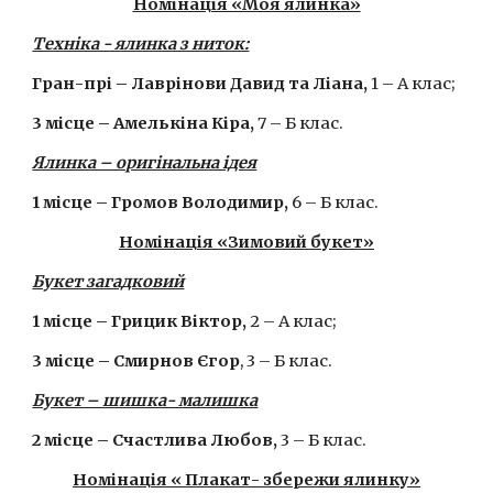
Номінація «Моя ялинка»
Техніка - ялинка з ниток:
Гран-прі –
Лаврінови Давид та Ліана,
 1 – А клас;
3 місце –
Амелькіна Кіра,
 7 – Б клас.
Ялинка – оригінальна ідея
1 місце –
Громов Володимир,
6 – Б клас.
Номінація «Зимовий букет»
Букет загадковий
1 місце – Грицик Віктор,
2 – А клас;
3 місце –
Смирнов Єгор
, 3 – Б клас.
Букет – шишка- малишка
2 місце –
Счастлива Любов,
3 – Б клас.
Номінація « Плакат- збережи ялинку»