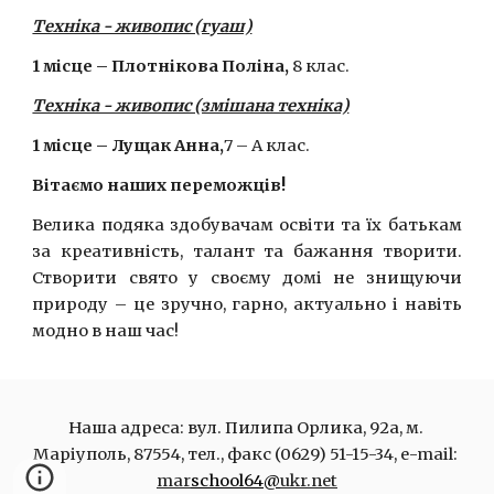
Техніка - живопис (гуаш)
1 місце –
Плотнікова Поліна,
8 клас.
Техніка - живопис (змішана техніка)
1 місце –
Лущак Анна,
7 – А клас.
Вітаємо наших переможців!
Велика подяка здобувачам освіти та їх батькам
за креативність, талант та бажання творити.
Створити свято у своєму домі не знищуючи
природу – це зручно, гарно, актуально і навіть
модно в наш час!
Наша адреса: вул. Пилипа Орлика, 92а, м. 
Маріуполь, 87554, тел., факс (0629) 51-15-34, e-mail: 
mar
school64@
ukr.net