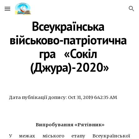
Skip to main content
Skip to navigation
Всеукраїнська 
військово-патріотична 
гра   «Сокіл 
(Джура)-2020»
Дата публікації допису: Oct 31, 2019 6:42:35 AM
 Випробування «Рятівник»
У межах міського етапу Всеукраїнської