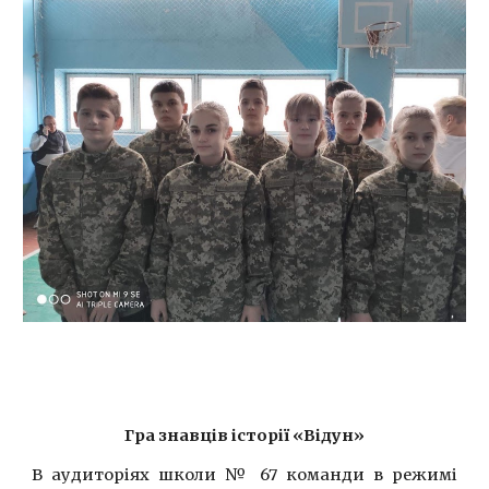
Гра знавців історії «Відун»
В аудиторіях школи № 67 команди в режимі