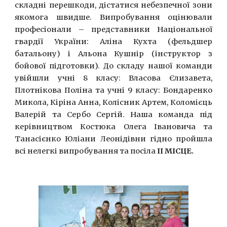
складні перешкоди, дістатися небезпечної зони
якомога швидше. Випробування оцінювали
професіонали – представники Національної
гвардії України: Аліна Кухта (фельдшер
батальону) і Альона Кушнір (інструктор з
бойової підготовки). До складу нашої команди
увійшли учні 8 класу: Власова Єлизавета,
Плотнікова Поліна та учні 9 класу: Бондаренко
Микола, Кіріна Анна, Колісник Артем, Коломієць
Валерій та Сербо Сергій. Наша команда під
керівництвом Костюка Олега Івановича та
Танасієнко Юліани Леонідівни гідно пройшла
всі нелегкі випробування та посіла
ІІ МІСЦЕ.