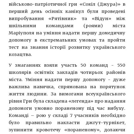
військово-патріотичної гри «Сокіл (Джура)» в
перший день осінніх канікул були проведені
випробування «Рятівник» та «Відун» між
шкільними командами (роями) міста
Маріуполя на уміння надати першу домедичну
допомогу в екстремальних умовах та пройти
тест на знання історії розвитку українського
козацтва.
У змаганнях взяли участь 50 команд - 550
школярів освітніх закладів чотирьох районів
міста. Уміння надати першу допомогу - дуже
важлива навичка, спрямована на порятунок
життя людини. За вимогами всеукраїнського
рівня Гри була складена «легенда» про надання
допомоги умовно пораненому під час вибуху.
Команді – рою у складі 7 учасників необхідно
було правильно накласти джгут-турнікет,
зупинити кровотечу «пораненому», долаючи