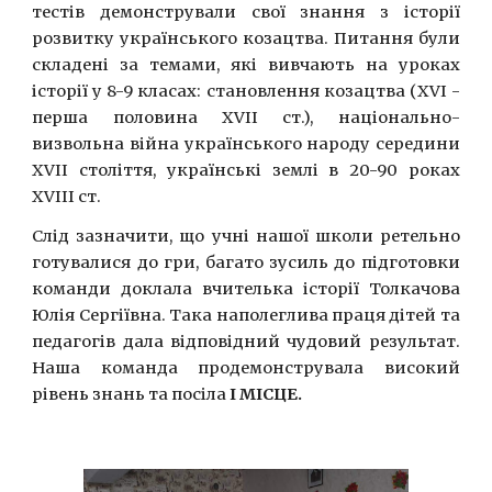
тестів демонстрували свої знання з історії
розвитку українського козацтва. Питання були
складені за темами, які вивчають на уроках
історії у 8-9 класах: становлення козацтва (ХVІ -
перша половина ХVІІ ст.), національно-
визвольна війна українського народу середини
ХVІІ століття, українські землі в 20-90 роках
ХVІІІ ст.
Слід зазначити, що учні нашої школи ретельно
готувалися до гри, багато зусиль до підготовки
команди доклала вчителька історії Толкачова
Юлія Сергіївна. Така наполеглива праця дітей та
педагогів дала відповідний чудовий результат.
Наша команда продемонструвала високий
рівень знань та посіла
І МІСЦЕ.