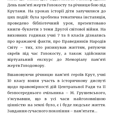
День пам’яті жертв Голокосту та річниця бою під
Крутами. На уроках історії діти залучилися до
цих подій: була зроблена тематична інсталяція,
проведено бібліотечний урок, презентовано
книги-буклети з теми Другої світової війни. На
виховних годинах учні 7 та 8 класів дізнались
про вражаючі факти, про Праведників Народів
Світу – тих, хто ризикував життям, рятуючи
євреїв під час Голокосту, а також здійснили
віртуальний екскурс до Меморіалу пам’яті
жертв Голодомору.
Вшановуючи річницю пам’яті героїв Крут, учні
10 класу взяли участь в історичному диспуті
щодо правомірності дій Центральної Ради та її
безпосереднього очільника – М. Грушевського,
з’ясувавши, що в усі часи найголовнішою
цінністю на землі було, є і буде людське життя.
Завдання сучасного покоління – пам’ятати...