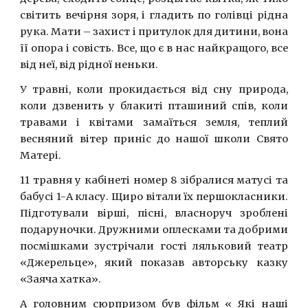
світить вечірня зоря, і гладить по голівці рідна
рука. Мати – захист і притулок для дитини, вона
її опора і совість. Все, що є в нас найкращого, все
від неї, від рідної неньки.
У травні, коли прокидається від сну природа,
коли дзвенить у блакиті пташиний спів, коли
травами і квітами замаїться земля, теплий
весняний вітер приніс до нашої школи Свято
Матері.
11 травня у кабінеті номер 8 зібралися матусі та
бабусі 1-А класу. Щиро вітали їх першокласники.
Підготували вірші, пісні, власноруч зроблені
подаруночки. Дружними оплесками та добрими
посмішками зустрічали гості ляльковий театр
«Джерельце», який показав авторську казку
«Заяча хатка».
А головним сюрпризом був фільм « Які наші