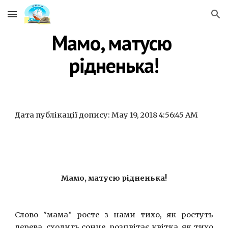
Skip to main content
Skip to navigation
Мамо, матусю 
рідненька!
Дата публікації допису: May 19, 2018 4:56:45 AM
Мамо, матусю рідненька!
Слово "мама” росте з нами тихо, як ростуть
дерева, сходить сонце, розцвітає квітка, як тихо