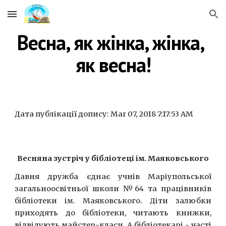
Skip to main content
Skip to navigation
Весна, як жінка, жінка, 
як весна!
Дата публікації допису: Mar 07, 2018 7:17:53 AM
Весняна зустріч у бібліотеці ім. Маяковського
Давня дружба єднає учнів Маріупольської
загальноосвітньої школи №64 та працівників
бібліотеки ім. Маяковського. Діти залюбки
приходять до бібліотеки, читають книжки,
відвідують майстер-класи. А бібліотекарі - часті