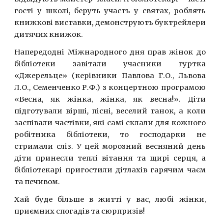
гості у школі, беруть участь у святах, роблять
книжкові виставки, демонструють буктрейлери
дитячих книжок.
Напередодні Міжнародного дня прав жінок до
бібліотеки завітали учасники гуртка
«Джерельце» (керівники Павлова Г.О., Львова
Л.О., Семенченко Р.Ф.) з концертною програмою
«Весна, як жінка, жінка, як весна!». Діти
підготували вірші, пісні, веселий танок, а коли
заспівали частівки, які самі склали для кожного
робітника бібліотеки, то господарки не
стримали сліз. У цей морозний весняний день
діти принесли теплі вітання та щирі серця, а
бібліотекарі пригостили дітлахів гарячим чаєм
та печивом.
Хай буде більше в житті у вас, любі жінки,
приємних спогадів та сюрпризів!