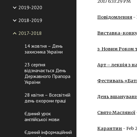
2017 6:33:29 PM
2019-2020
Повідомлення
 -
2018-2019
2017-2018
Виставка-конку
14 жовтня – День
з  Новим Роком 
захисника України
23 серпня
Арт – лекція з 
відзначається День
Державного Прапора
Фестиваль «Бат
України
28 квітня – Всесвітній
День вшанування
день охорони праці
Свято Масляної
Єдиний урок
англійської мови
Карантин
 - Feb 
Єдиний інформаційний