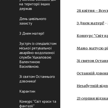
на території інших
держав
28 квітня – Все
День цивільного
захисту
З Днем матері!
 -
З Днем матері!
Конкурс "Світ к
Зустріч із спеціалістом
міської рятувальної
Мамо, матусю р
аварійно-водолазної
служби Ушкаловою
Зі святом Остан
Валентиною
Василівною.
Останній дзвон
Зі святом Останнього
дзвоника!
Незабутній від
Карантин
23 серпня відзн
Конкурс "Світ краси та
фантазії"