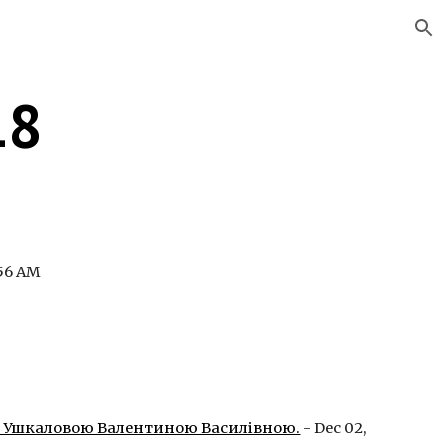
ion
18
3:56 AM
жби Ушкаловою Валентиною Василівною.
 - Dec 02, 