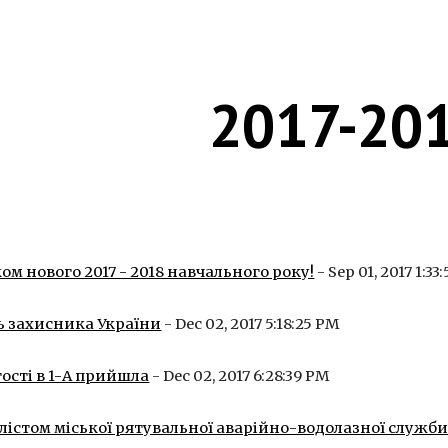
ip to main content
Skip to navigat
2017-20
ом нового 2017 - 2018 навчального року!
 - Sep 01, 2017 1:3
ь захисника України
 - Dec 02, 2017 5:18:25 PM
гості в 1-А прийшла
 - Dec 02, 2017 6:28:39 PM
іалістом міської рятувальної аварійно-водолазної слу