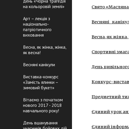
день «Чорна трагедія
на кольоровій землі»
Свято «Масляна 
Арт – лекція з
Весняні   каніку
національно-
патріотичного
виховання
Весна, як жінка,
Весна, як жінка, жінка,
Спортивні змаган
як весна!
Весняні канікули
День цивільног
Виставка-конкурс
«Замість ялинки –
Конкурс-вистав
зимовий букет»
Предметний тижд
Вітаємо з початком
нового 2017 - 2018
навчального року!
Єдиний урок ан
День вшанування
Єдиний інформа
учасників бойових дій