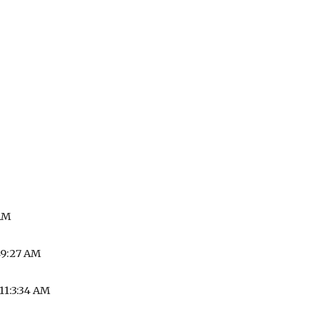
 AM
:49:27 AM
 11:3:34 AM