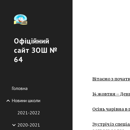
Sk
Офіційний
сайт ЗОШ №
64
Вітаємо з початк
Головна
14 жовтня – Ден
Новини школи
Осінь чарівна в 
2021-2022
Зустріч із спец
2020-2021