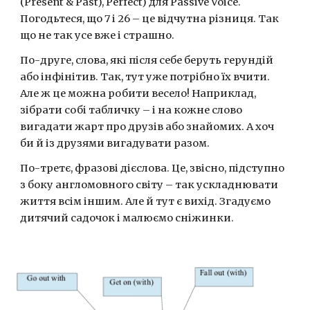
(Present & Past), Perfect) для Passive Voice. 
Погодьтеся, що 7 і 26 – це відчутна різниця. Так 
що не так усе вже і страшно.
По-друге, слова, які після себе беруть герундій 
або інфінітив. Так, тут уже потрібно їх вчити. 
Але ж це можна робити весело! Наприклад, 
зібрати собі табличку – і на кожне слово 
вигадати жарт про друзів або знайомих. А хоч 
би й із друзями вигадувати разом.
По-третє, фразові дієслова. Це, звісно, підступно 
з боку англомовного світу – так ускладнювати 
життя всім іншим. Але й тут є вихід. Згадуємо 
дитячий садочок і малюємо сніжинки.