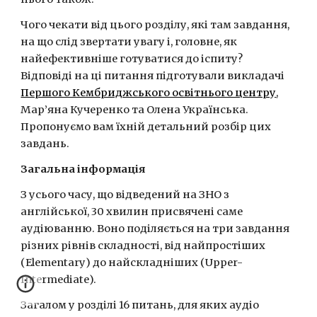
Чого чекати від цього розділу, які там завдання, 
на що слід звертати увагу і, головне, як 
найефективніше готуватися до іспиту? 
Відповіді на ці питання підготували викладачі 
Першого Кембриджського освітнього центру
, 
Мар’яна Кучеренко та Олена Українська. 
Пропонуємо вам їхній детальний розбір цих 
завдань.
Загальна інформація
З усього часу, що відведений на ЗНО з 
англійської, 30 хвилин присвячені саме 
аудіюванню. Воно поділяється на три завдання 
різних рівнів складності, від найпростіших 
(Elementary) до найскладніших (Upper-
Intermediate).
Загалом у розділі 16 питань, для яких аудіо 