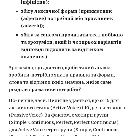
інфінітив);
збігу лексичної форми (прикметник 
(adjective) потрібний або прислівник 
(adverb));
збігу за сенсом (прочитати тест побіжно 
та зрозуміти, який із чотирьох варіантів 
відповіді підходить за відтінком 
значення).
Зрозуміло, що для того, щоби такий аналіз 
зробити, потрібно знати правила та форми, 
слова та відтінки їхніх значень. 
Які ж саме 
розділи граматики потрібні
?
По-перше, часи. Це лише здається, що їх 16 для 
активного стану (Active Voice) і 10 для пасивного 
(Passive Voice). За фактом, є чотири групи 
(Simple, Continuous, Perfect, Perfect Continuous) 
для Active Voice і три групи (Simple, Continuous 