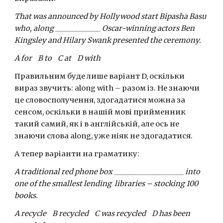
That was announced by Hollywood start Bipasha Basu 
who, along _____________ Oscar-winning actors Ben 
Kingsley and Hilary Swank presented the ceremony.
A for    B to    C at    D with
Правильним буде лише варіант D, оскільки 
вираз звучить: along with – разом із. Не знаючи 
це словосполучення, здогадатися можна за 
сенсом, оскільки в нашій мові прийменник 
такий самий, як і в англійській, але ось не 
знаючи слова along, уже ніяк не здогадатися.
А тепер варіанти на граматику:
A traditional red phone box ____________________ into 
one of the smallest lending  libraries – stocking 100 
books.
A recycle    B recycled    C was recycled    D has been 