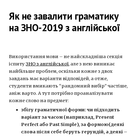
Як не завалити граматику 
на ЗНО-2019 з англійської
Використання мови – не найскладніша секція 
іспиту 
ЗНО з англійської
, але з нею виникає 
найбільше проблем, оскільки кожне з двох 
завдань має варіанти відповідей, а отже, 
студенти вмикають “рандомний вибір” частіше, 
аніж варто. А тут потрібно проаналізувати 
кожне слово на предмет:
збігу граматичної форми: чи підходить 
варіант за часом (наприклад, Present 
Perfect або Past Simple), за формою(деякі 
слова після себе беруть герундій, а деякі – 