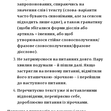
запропонованих, спираючись на 
значення слів і тексту (слова-варіанти 
часто бувають синонімами, але за сенсом 
підходить лише одне), а також граматику 
(щоби збігалися форми дієслів або 
артикль + іменник, або щоб 
утворювалося стійке словосполучення/
фразове словосполучення/фразове 
дієслово).
Не затримуємося на питаннях довго. Пару 
хвилин подумали – й пішли далі. Якщо 
застрягли на певному питанні, відмітили 
його пташечкою-зірочкою – і перейшли 
до наступного питання.
Перечитуємо текст уже зі вставленими 
відповідями, перевіряємо себе, 
дороблюємо питання із зірочками.