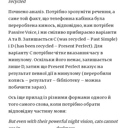
recycled
Почнемо аналіз. Потрібно зрозуміти речення, а 
саме той факт, що телефонна кабінка була 
перероблена кимось, відповідно, нам потрібен 
Passive Voice, і ми сміливо прибираємо варіанти 
А та В. Залишається С (was recycled – Past Simple) 
і D (has been recycled – Present Perfect). Для 
варіанту С потрібне чітке вказання часу в 
минулому. Оскільки його немає, залишається 
лише D, затим що Present Perfect вказує на 
результат певної дії в минулому (переробили 
колись – результат – бібліотеку – можна 
побачити зараз).
Ось іще прилад із різними формами одного й 
того самого слова, коли потрібно обрати 
відповідну частину мови:
But even with their powerful night vision, cats cannot 