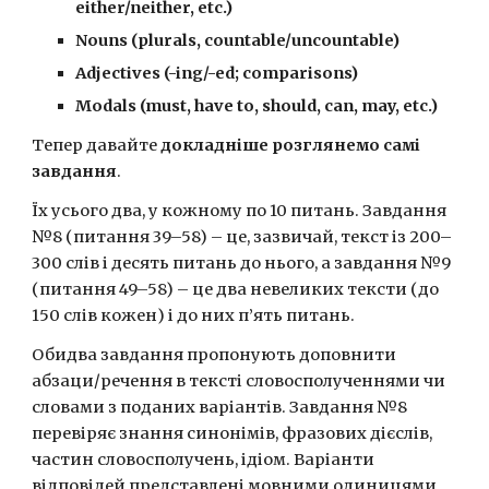
either/neither, etc.)
Nouns (plurals, countable/uncountable)
Adjectives (-ing/-ed; comparisons)
Modals (must, have to, should, can, may, etc.)
Тепер давайте 
докладніше розглянемо самі 
завдання
.
Їх усього два, у кожному по 10 питань. Завдання 
№8 (питання 39–58) – це, зазвичай, текст із 200–
300 слів і десять питань до нього, а завдання №9 
(питання 49–58) – це два невеликих тексти (до 
150 слів кожен) і до них п’ять питань.
Обидва завдання пропонують доповнити 
абзаци/речення в тексті словосполученнями чи 
словами з поданих варіантів. Завдання №8 
перевіряє знання синонімів, фразових дієслів, 
частин словосполучень, ідіом. Варіанти 
відповідей представлені мовними одиницями, 