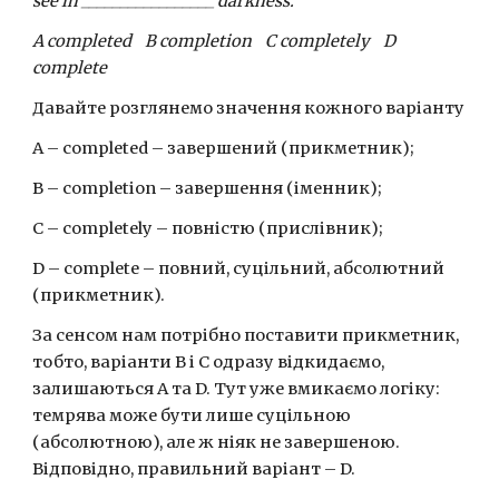
see in _________________ darkness.
A completed    B completion    C completely    D 
complete
Давайте розглянемо значення кожного варіанту
А – completed – завершений (прикметник);
B – completion – завершення (іменник);
C – completely – повністю (прислівник);
D – complete – повний, суцільний, абсолютний 
(прикметник).
За сенсом нам потрібно поставити прикметник, 
тобто, варіанти В і С одразу відкидаємо, 
залишаються А та D. Тут уже вмикаємо логіку: 
темрява може бути лише суцільною 
(абсолютною), але ж ніяк не завершеною. 
Відповідно, правильний варіант – D.