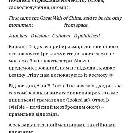
Почнемо з прикладів
 на лексику (слова, 
словосполучення, ідіоми):
First came the Great Wall of China, said to be the only 
monument ______________ from space.
A looked    B visible    C shown    D publicised
Варіант D одразу прибираємо, оскільки нічого 
оголошувати (рекламувати) з космосу ми не 
можемо. Залишаються три. Shown – 
продемонстрований, нам не підходить, адже 
Велику Стіну нам не показують із космосу 🙂
Відповідно, А чи В. Looked не зовсім підходить за 
сенсом(оскільки вимагає виконавця: хто саме 
дивиться) і граматично (looked at). Отже, В 
(visible – помітний неозброєним оком) – 
правильна відповідь.
А ось варіант із прийменниками та стійкими 
виразами: