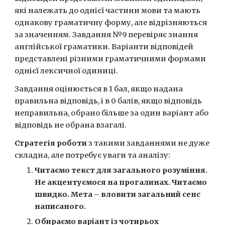
які належать до однієї частини мови та мають 
однакову граматичну форму, але відрізняються 
за значенням. Завдання №9 перевіряє знання 
англійської граматики. Варіанти відповідей 
представлені різними граматичними формами 
однієї лексичної одиниці.
Завдання оцінюється в 1 бал, якщо надана 
правильна відповідь, і в 0 балів, якщо відповідь 
неправильна, обрано більше за один варіант або 
відповідь не обрана взагалі.
Стратегія роботи
 з такими завданнями не дуже 
складна, але потребує уваги та аналізу:
Читаємо текст для загального розуміння. 
Не акцентуємося на прогалинах. Читаємо 
швидко. Мета – вловити загальний сенс 
написаного.
Обираємо варіант із чотирьох 