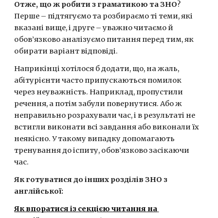
Отже, що ж робити з граматикою та ЗНО
? 
Перше – підтягуємо та розбираємо ті теми, які 
вказані вище, і друге – уважно читаємо й 
обов’язково аналізуємо питання перед тим, як 
обирати варіант відповіді.
Наприкінці хотілося б додати, що, на жаль, 
абітурієнти часто припускаються помилок 
через неуважність. Наприклад, пропустили 
речення, а потім забули повернутися. Або ж 
неправильно розрахували час, і в результаті не 
встигли виконати всі завдання або виконали їх 
неякісно. У такому випадку допомагають 
тренування до іспиту, обов’язково засікаючи 
час.
Як готуватися до інших розділів ЗНО з 
англійської:
Як впоратися із секцією читання на 