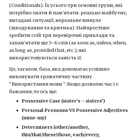
(Conditionals). Їх усього три основні групи, які 
потрібно знати й пам’ятати: реальне майбутнє, 
вигадані ситуації, нереальне минуле 
(шкодування та критика). Найпростіше: 
зробити собі три перевірочні приклади та 
запам’ятати ще 5–6 слів (as soon as, unless, when, 
as long as, provided that, etc.), які 
використовуються замість if.
Це, загалом, база, яка допомагає успішно 
виконувати граматичну частину 
“Використання мови ”. Якщо дозволяє час і є 
бажання, то ось ще:
Possessive Case (sister‘s – sisters’)
Personal Pronouns VS Possessive Adjectives 
(mine-my)
Determiners (other/another, 
this/that/these/those, each/every, 