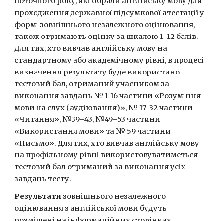
поточного року, які обрали англійську мову для 
проходження державної підсумкової атестації у 
формі зовнішнього незалежного оцінювання, 
також отримають оцінку за шкалою 1–12 балів. 
Для тих, хто вивчав англійську мову на 
стандартному або академічному рівні, в процесі 
визначення результату буде використано 
тестовий бал, отриманий учасником за 
виконання завдань № 1-16 частини «Розуміння 
мови на слух (аудіювання)», № 17–32 частини 
«Читання», №39–43, №49–53 частини 
«Використання мови» та № 59 частини 
«Письмо». Для тих, хто вивчав англійську мову 
на профільному рівні використовуватиметься 
тестовий бал отриманий за виконання усіх 
завдань тесту.
Результати
 зовнішнього незалежного 
оцінювання з англійської мови будуть 
розміщені на інформаційних сторінках 