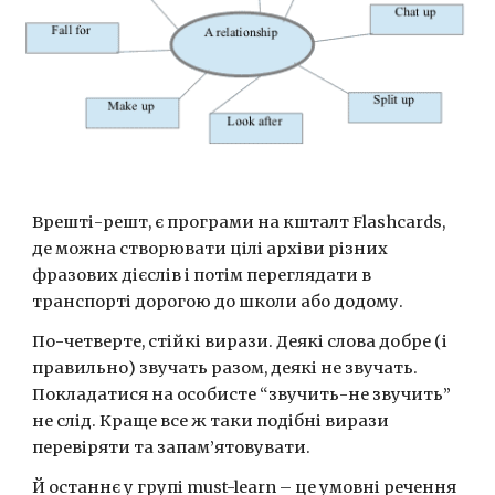
Врешті-решт, є програми на кшталт Flashcards, 
де можна створювати цілі архіви різних 
фразових дієслів і потім переглядати в 
транспорті дорогою до школи або додому.
По-четверте, стійкі вирази. Деякі слова добре (і 
правильно) звучать разом, деякі не звучать. 
Покладатися на особисте “звучить-не звучить” 
не слід. Краще все ж таки подібні вирази 
перевіряти та запам’ятовувати.
Й останнє у групі must-learn – це умовні речення 